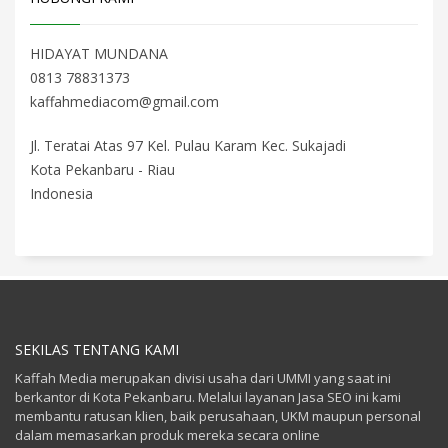
HIDAYAT MUNDANA
0813 78831373
kaffahmediacom@gmail.com
Jl. Teratai Atas 97 Kel. Pulau Karam Kec. Sukajadi
Kota Pekanbaru - Riau
Indonesia
SEKILAS TENTANG KAMI
Kaffah Media merupakan divisi usaha dari UMMI yang saat ini
berkantor di Kota Pekanbaru. Melalui layanan Jasa SEO ini kami
membantu ratusan klien, baik perusahaan, UKM maupun personal
dalam memasarkan produk mereka secara online