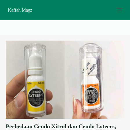
S
Kaffah Magz
k
i
p
t
o
c
o
n
t
e
n
t
Perbedaan Cendo Xitrol dan Cendo Lyteers,